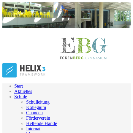
Start
Aktuelles
Schule
Schulleitung
Kollegium
Chancen
Förderverein
Helfende Hände
Internat