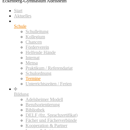
Eckenberg-Gymnasium Adelsheim
Start
Aktuelles
Schule
Schulleitung
Kollegium
Chancen
Förderverein
Helfende Hände
Internat
Mensa
Praktikum / Referendariat
Schulordnung
Termine
Unterrichtszeiten / Ferien
Bildung
Adelsheimer Modell
Berufsorientierung
Bibliothek
DELF (frz. Sprachzertifikat)
Fächer und Fächerverbünde
Kooperation & Partner