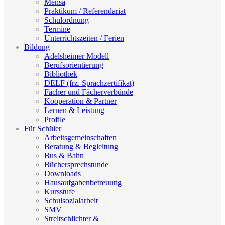
Mensa
Praktikum / Referendariat
Schulordnung
Termine
Unterrichtszeiten / Ferien
Bildung
Adelsheimer Modell
Berufsorientierung
Bibliothek
DELF (frz. Sprachzertifikat)
Fächer und Fächerverbünde
Kooperation & Partner
Lernen & Leistung
Profile
Für Schüler
Arbeitsgemeinschaften
Beratung & Begleitung
Bus & Bahn
Büchersprechstunde
Downloads
Hausaufgabenbetreuung
Kursstufe
Schulsozialarbeit
SMV
Streitschlichter &