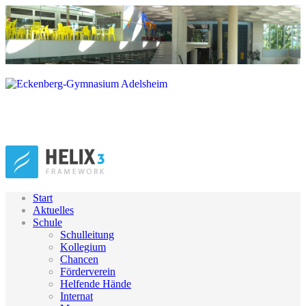
Start
Aktuelles
Schule
Schulleitung
Kollegium
Chancen
Förderverein
Helfende Hände
Internat