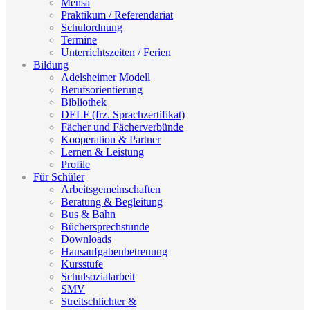
Mensa
Praktikum / Referendariat
Schulordnung
Termine
Unterrichtszeiten / Ferien
Bildung
Adelsheimer Modell
Berufsorientierung
Bibliothek
DELF (frz. Sprachzertifikat)
Fächer und Fächerverbünde
Kooperation & Partner
Lernen & Leistung
Profile
Für Schüler
Arbeitsgemeinschaften
Beratung & Begleitung
Bus & Bahn
Büchersprechstunde
Downloads
Hausaufgabenbetreuung
Kursstufe
Schulsozialarbeit
SMV
Streitschlichter &