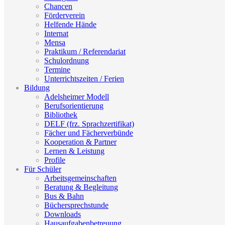
Chancen
Förderverein
Helfende Hände
Internat
Mensa
Praktikum / Referendariat
Schulordnung
Termine
Unterrichtszeiten / Ferien
Bildung
Adelsheimer Modell
Berufsorientierung
Bibliothek
DELF (frz. Sprachzertifikat)
Fächer und Fächerverbünde
Kooperation & Partner
Lernen & Leistung
Profile
Für Schüler
Arbeitsgemeinschaften
Beratung & Begleitung
Bus & Bahn
Büchersprechstunde
Downloads
Hausaufgabenbetreuung