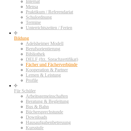
Internat
Mensa
Praktikum / Referendariat
Schulordnung
Termine
Unterrichtszeiten / Ferien
Bildung
Adelsheimer Modell
Berufsorientierung
Bibliothek
DELF (frz. Sprachzertifikat)
Fächer und Fächerverbünde
Kooperation & Partner
Lernen & Leistung
Profile
Für Schüler
Arbeitsgemeinschaften
Beratung & Begleitung
Bus & Bahn
Büchersprechstunde
Downloads
Hausaufgabenbetreuung
Kursstufe