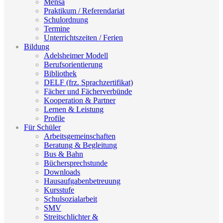
Mensa
Praktikum / Referendariat
Schulordnung
Termine
Unterrichtszeiten / Ferien
Bildung
Adelsheimer Modell
Berufsorientierung
Bibliothek
DELF (frz. Sprachzertifikat)
Fächer und Fächerverbünde
Kooperation & Partner
Lernen & Leistung
Profile
Für Schüler
Arbeitsgemeinschaften
Beratung & Begleitung
Bus & Bahn
Büchersprechstunde
Downloads
Hausaufgabenbetreuung
Kursstufe
Schulsozialarbeit
SMV
Streitschlichter &