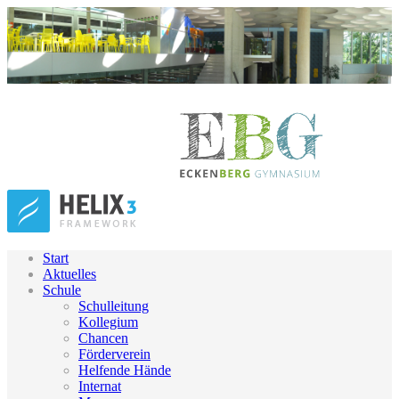
Start
Aktuelles
Schule
Schulleitung
Kollegium
Chancen
Förderverein
Helfende Hände
Internat