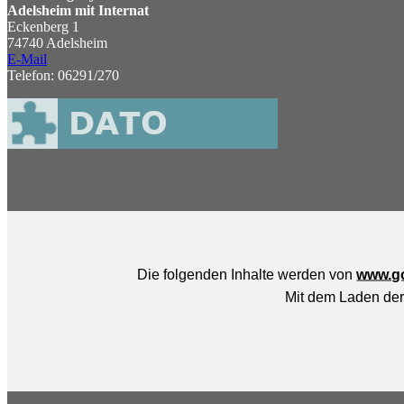
Adelsheim mit Internat
Eckenberg 1
74740 Adelsheim
E-Mail
Telefon: 06291/270