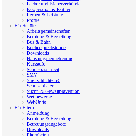
Fächer und Fächerverbünde
Kooperation & Partner
Lernen & Leistung
Profile
Für Schüler
Arbeitsgemeinschaften
Beratung & Begleitung
Bus & Bahn
Büchersprechstunde
Downloads
Hausaufgabenbetreuung
Kursstufe
Schulsozialarbeit
SMV
Streitschlichter &
Schulsanitäter
Sucht- & Gewaltprävention
Wettbewerbe
WebUntis_
Für Eltern
Anmeldung
Beratung & Begleitung
Betreuungsangebote
Downloads
Elternbeirat