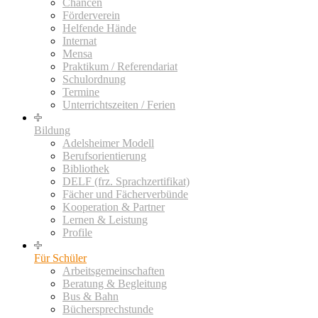
Chancen
Förderverein
Helfende Hände
Internat
Mensa
Praktikum / Referendariat
Schulordnung
Termine
Unterrichtszeiten / Ferien
Bildung
Adelsheimer Modell
Berufsorientierung
Bibliothek
DELF (frz. Sprachzertifikat)
Fächer und Fächerverbünde
Kooperation & Partner
Lernen & Leistung
Profile
Für Schüler
Arbeitsgemeinschaften
Beratung & Begleitung
Bus & Bahn
Büchersprechstunde