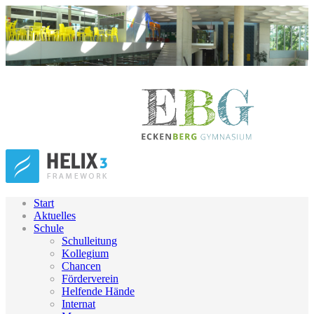
Start
Aktuelles
Schule
Schulleitung
Kollegium
Chancen
Förderverein
Helfende Hände
Internat