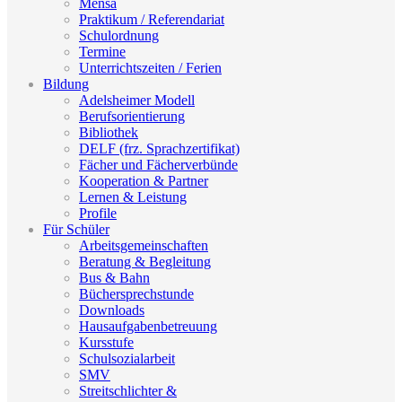
Mensa
Praktikum / Referendariat
Schulordnung
Termine
Unterrichtszeiten / Ferien
Bildung
Adelsheimer Modell
Berufsorientierung
Bibliothek
DELF (frz. Sprachzertifikat)
Fächer und Fächerverbünde
Kooperation & Partner
Lernen & Leistung
Profile
Für Schüler
Arbeitsgemeinschaften
Beratung & Begleitung
Bus & Bahn
Büchersprechstunde
Downloads
Hausaufgabenbetreuung
Kursstufe
Schulsozialarbeit
SMV
Streitschlichter &