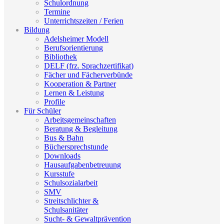
Schulordnung
Termine
Unterrichtszeiten / Ferien
Bildung
Adelsheimer Modell
Berufsorientierung
Bibliothek
DELF (frz. Sprachzertifikat)
Fächer und Fächerverbünde
Kooperation & Partner
Lernen & Leistung
Profile
Für Schüler
Arbeitsgemeinschaften
Beratung & Begleitung
Bus & Bahn
Büchersprechstunde
Downloads
Hausaufgabenbetreuung
Kursstufe
Schulsozialarbeit
SMV
Streitschlichter &
Schulsanitäter
Sucht- & Gewaltprävention