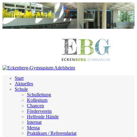
Start
Aktuelles
Schule
Schulleitung
Kollegium
Chancen
Förderverein
Helfende Hände
Internat
Mensa
Praktikum / Referendariat