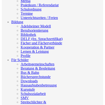
Mensa
Praktikum / Referendariat
Schulordnung
Termine
Unterrichtszeiten / Ferien
Bildung
Adelsheimer Modell
Berufsorientierung
Bibliothek
DELF (frz. Sprachzertifikat)
Fächer und Fächerverbünde
Kooperation & Partner
Lernen & Leistung
Profile
Für Schüler
Arbeitsgemeinschaften
Beratung & Begleitung
Bus & Bahn
Büchersprechstunde
Downloads
Hausaufgabenbetreuung
Kursstufe
Schulsozialarbeit
SMV
Streitschlichter &