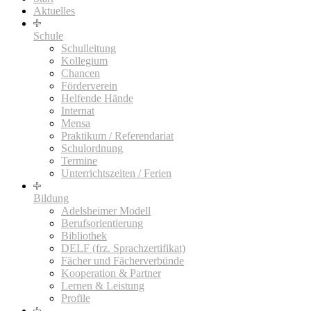
Aktuelles
Schule
Schulleitung
Kollegium
Chancen
Förderverein
Helfende Hände
Internat
Mensa
Praktikum / Referendariat
Schulordnung
Termine
Unterrichtszeiten / Ferien
Bildung
Adelsheimer Modell
Berufsorientierung
Bibliothek
DELF (frz. Sprachzertifikat)
Fächer und Fächerverbünde
Kooperation & Partner
Lernen & Leistung
Profile