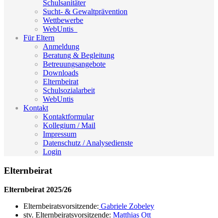
Schulsanitäter
Sucht- & Gewaltprävention
Wettbewerbe
WebUntis_
Für Eltern
Anmeldung
Beratung & Begleitung
Betreuungsangebote
Downloads
Elternbeirat
Schulsozialarbeit
WebUntis
Kontakt
Kontaktformular
Kollegium / Mail
Impressum
Datenschutz / Analysedienste
Login
Elternbeirat
Elternbeirat 2025/26
Elternbeiratsvorsitzende:
Gabriele Zobeley
stv. Elternbeiratsvorsitzende:
Matthias Ott