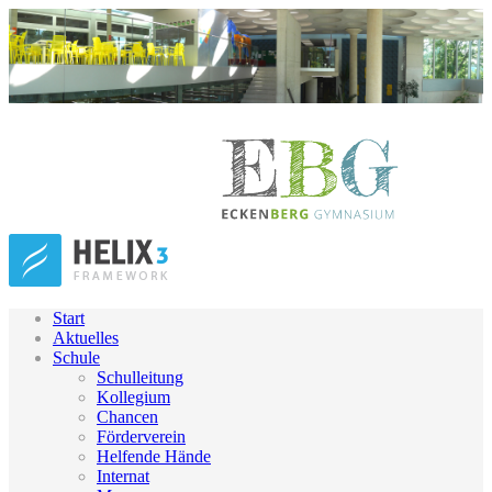
Start
Aktuelles
Schule
Schulleitung
Kollegium
Chancen
Förderverein
Helfende Hände
Internat