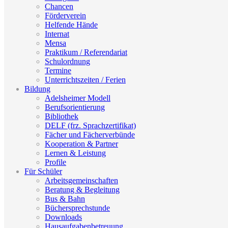
Chancen
Förderverein
Helfende Hände
Internat
Mensa
Praktikum / Referendariat
Schulordnung
Termine
Unterrichtszeiten / Ferien
Bildung
Adelsheimer Modell
Berufsorientierung
Bibliothek
DELF (frz. Sprachzertifikat)
Fächer und Fächerverbünde
Kooperation & Partner
Lernen & Leistung
Profile
Für Schüler
Arbeitsgemeinschaften
Beratung & Begleitung
Bus & Bahn
Büchersprechstunde
Downloads
Hausaufgabenbetreuung