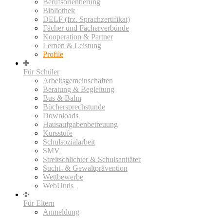
Berufsorientierung
Bibliothek
DELF (frz. Sprachzertifikat)
Fächer und Fächerverbünde
Kooperation & Partner
Lernen & Leistung
Profile
Für Schüler
Arbeitsgemeinschaften
Beratung & Begleitung
Bus & Bahn
Büchersprechstunde
Downloads
Hausaufgabenbetreuung
Kursstufe
Schulsozialarbeit
SMV
Streitschlichter & Schulsanitäter
Sucht- & Gewaltprävention
Wettbewerbe
WebUntis_
Für Eltern
Anmeldung