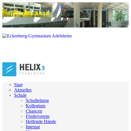
Start
Aktuelles
Schule
Schulleitung
Kollegium
Chancen
Förderverein
Helfende Hände
Internat