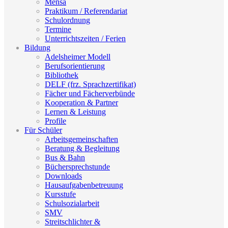
Mensa
Praktikum / Referendariat
Schulordnung
Termine
Unterrichtszeiten / Ferien
Bildung
Adelsheimer Modell
Berufsorientierung
Bibliothek
DELF (frz. Sprachzertifikat)
Fächer und Fächerverbünde
Kooperation & Partner
Lernen & Leistung
Profile
Für Schüler
Arbeitsgemeinschaften
Beratung & Begleitung
Bus & Bahn
Büchersprechstunde
Downloads
Hausaufgabenbetreuung
Kursstufe
Schulsozialarbeit
SMV
Streitschlichter &