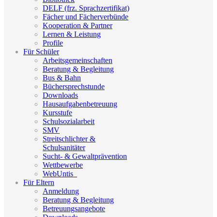
DELF (frz. Sprachzertifikat)
Fächer und Fächerverbünde
Kooperation & Partner
Lernen & Leistung
Profile
Für Schüler
Arbeitsgemeinschaften
Beratung & Begleitung
Bus & Bahn
Büchersprechstunde
Downloads
Hausaufgabenbetreuung
Kursstufe
Schulsozialarbeit
SMV
Streitschlichter &
Schulsanitäter
Sucht- & Gewaltprävention
Wettbewerbe
WebUntis_
Für Eltern
Anmeldung
Beratung & Begleitung
Betreuungsangebote