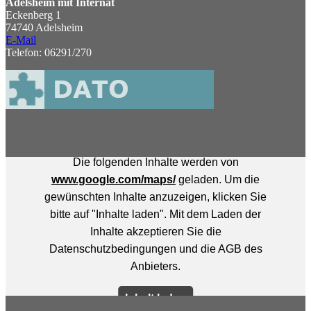
Adelsheim mit Internat
Eckenberg 1
74740 Adelsheim
E-Mail
Telefon: 06291/270