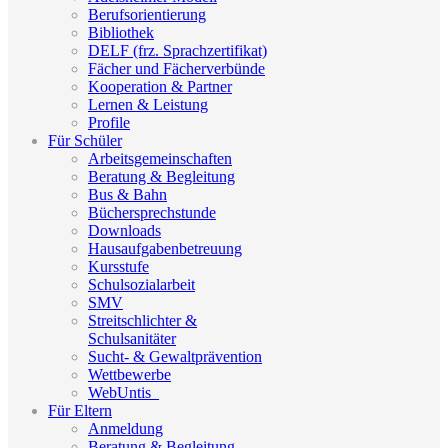
Berufsorientierung
Bibliothek
DELF (frz. Sprachzertifikat)
Fächer und Fächerverbünde
Kooperation & Partner
Lernen & Leistung
Profile
Für Schüler
Arbeitsgemeinschaften
Beratung & Begleitung
Bus & Bahn
Büchersprechstunde
Downloads
Hausaufgabenbetreuung
Kursstufe
Schulsozialarbeit
SMV
Streitschlichter &
Schulsanitäter
Sucht- & Gewaltprävention
Wettbewerbe
WebUntis_
Für Eltern
Anmeldung
Beratung & Begleitung