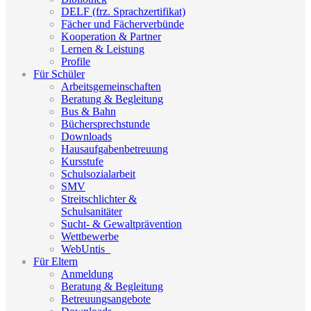
DELF (frz. Sprachzertifikat)
Fächer und Fächerverbünde
Kooperation & Partner
Lernen & Leistung
Profile
Für Schüler
Arbeitsgemeinschaften
Beratung & Begleitung
Bus & Bahn
Büchersprechstunde
Downloads
Hausaufgabenbetreuung
Kursstufe
Schulsozialarbeit
SMV
Streitschlichter &
Schulsanitäter
Sucht- & Gewaltprävention
Wettbewerbe
WebUntis_
Für Eltern
Anmeldung
Beratung & Begleitung
Betreuungsangebote