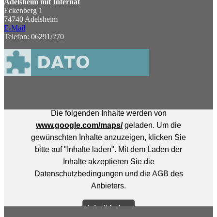
Adelsheim mit Internat
Eckenberg 1
74740 Adelsheim
E-Mail
Telefon: 06291/270