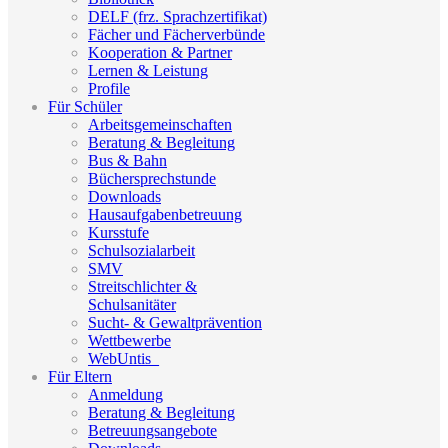
DELF (frz. Sprachzertifikat)
Fächer und Fächerverbünde
Kooperation & Partner
Lernen & Leistung
Profile
Für Schüler
Arbeitsgemeinschaften
Beratung & Begleitung
Bus & Bahn
Büchersprechstunde
Downloads
Hausaufgabenbetreuung
Kursstufe
Schulsozialarbeit
SMV
Streitschlichter &
Schulsanitäter
Sucht- & Gewaltprävention
Wettbewerbe
WebUntis_
Für Eltern
Anmeldung
Beratung & Begleitung
Betreuungsangebote