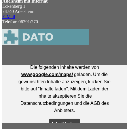
Adelsheim mit Internat
Eckenberg 1
74740 Adelsheim
E-Mail
Telefon: 06291/270