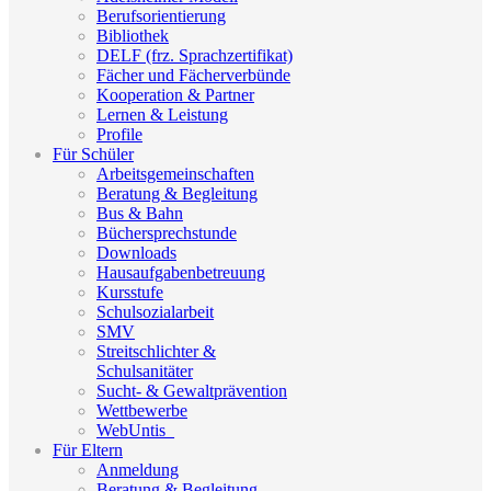
Berufsorientierung
Bibliothek
DELF (frz. Sprachzertifikat)
Fächer und Fächerverbünde
Kooperation & Partner
Lernen & Leistung
Profile
Für Schüler
Arbeitsgemeinschaften
Beratung & Begleitung
Bus & Bahn
Büchersprechstunde
Downloads
Hausaufgabenbetreuung
Kursstufe
Schulsozialarbeit
SMV
Streitschlichter &
Schulsanitäter
Sucht- & Gewaltprävention
Wettbewerbe
WebUntis_
Für Eltern
Anmeldung
Beratung & Begleitung