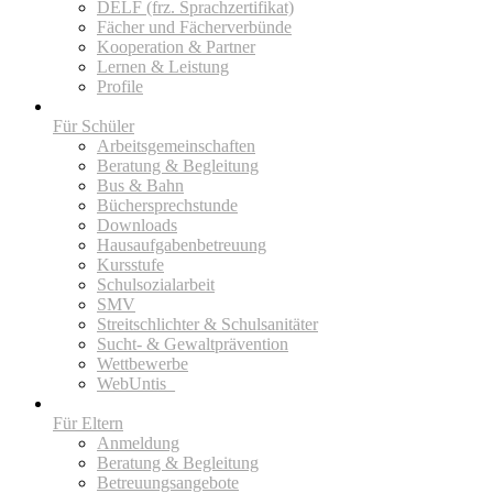
DELF (frz. Sprachzertifikat)
Fächer und Fächerverbünde
Kooperation & Partner
Lernen & Leistung
Profile
Für Schüler
Arbeitsgemeinschaften
Beratung & Begleitung
Bus & Bahn
Büchersprechstunde
Downloads
Hausaufgabenbetreuung
Kursstufe
Schulsozialarbeit
SMV
Streitschlichter & Schulsanitäter
Sucht- & Gewaltprävention
Wettbewerbe
WebUntis_
Für Eltern
Anmeldung
Beratung & Begleitung
Betreuungsangebote