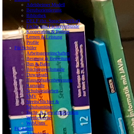
Adelsheimer Modell
Berufsorientierung
Bibliothek
DELF (frz. Sprachzertifikat)
Fächer und Fächerverbünde
Kooperation & Partner
Lernen & Leistung
Profile
Für Schüler
Arbeitsgemeinschaften
Beratung & Begleitung
Bus & Bahn
Büchersprechstunde
Downloads
Hausaufgabenbetreuung
Kursstufe
Schulsozialarbeit
SMV
Streitschlichter &
Schulsanitäter
Sucht- & Gewaltprävention
Wettbewerbe
WebUntis_
Für Eltern
Anmeldung