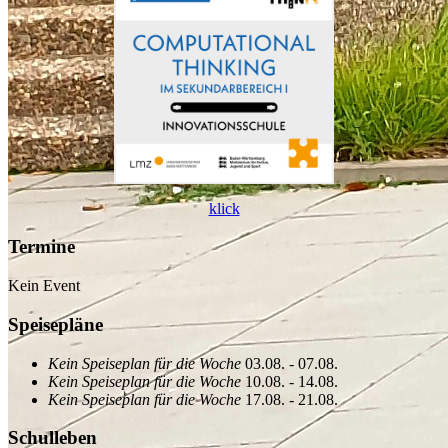
klick
Termine
Kein Event
Speisepläne
Kein Speiseplan für die Woche
03.08. - 07.08.
Kein Speiseplan für die Woche
10.08. - 14.08.
Kein Speiseplan für die Woche
17.08. - 21.08.
Schulleben