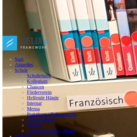
Start
Aktuelles
Schule
Schulleitung
Kollegium
Chancen
Förderverein
Helfende Hände
Internat
Mensa
Praktikum / Referendariat
Schulordnung
Termine
Unterrichtszeiten / Ferien
Bildung