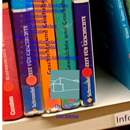
Beratung & Begleitung
Betreuungsangebote
Downloads
Elternbeirat
Schulsozialarbeit
WebUntis
Kontakt
Kontaktformular
Kollegium / Mail
Impressum
Datenschutz / Analysedienste
Login
Die Schule